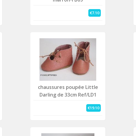
€7.10
chaussures poupée Little
Darling de 33cm Ref/LD1
€19.10