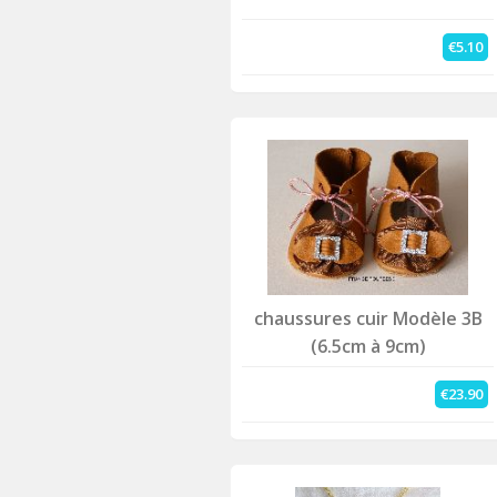
€5.10
chaussures cuir Modèle 3B
(6.5cm à 9cm)
€23.90