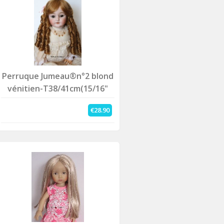
Perruque Jumeau®n°2 blond
vénitien-T38/41cm(15/16"
€28.90