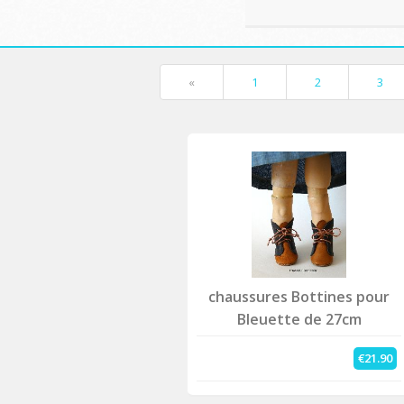
«
1
2
3
chaussures Bottines pour
Bleuette de 27cm
€21.90