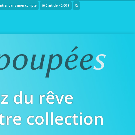
Entrer dans mon compte
0 article - 0,00 €
z du rêve
tre collection