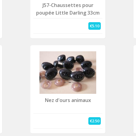
J57-Chaussettes pour
poupée Little Darling 33cm
€5.10
Nez d'ours animaux
€2.50