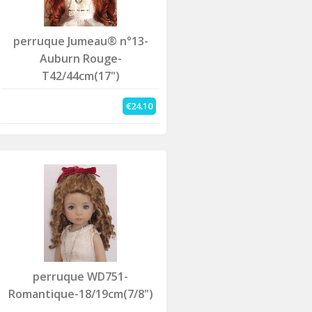
perruque Jumeau® n°13-
Auburn Rouge-
T42/44cm(17")
€24.10
perruque WD751-
Romantique-18/19cm(7/8")