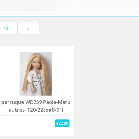
10
»
perruque WD259 Paola-Maru
autres-T20/22cm(8/9")
€22.99