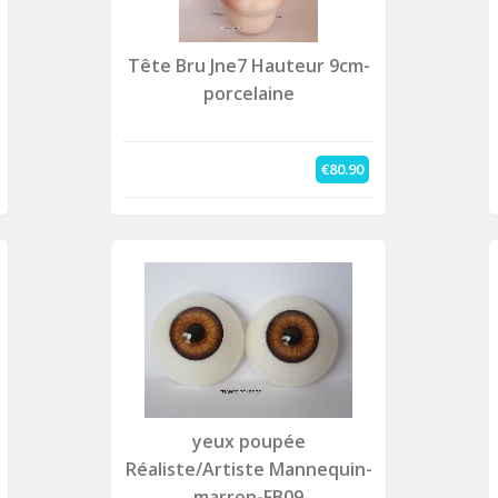
Tête Bru Jne7 Hauteur 9cm-
porcelaine
€80.90
yeux poupée
Réaliste/Artiste Mannequin-
marron-FB09