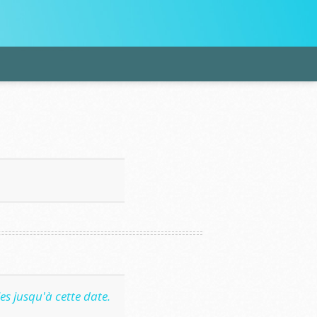
Chaussures
Et plus encore !
s jusqu'à cette date.