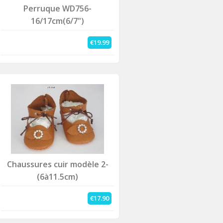
Perruque WD756-
16/17cm(6/7")
€19.99
Chaussures cuir modèle 2-
(6à11.5cm)
€17.90