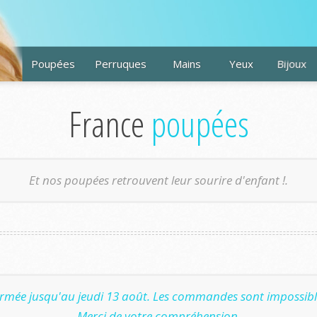
Poupées
Perruques
Mains
Yeux
Bijoux
France
poupées
Et nos poupées retrouvent leur sourire d'enfant !.
ermée jusqu'au jeudi 13 août. Les commandes sont impossible
Merci de votre compréhension.