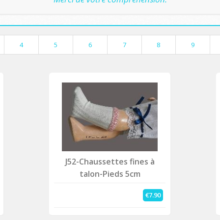
4
5
6
7
8
9
J52-Chaussettes fines à
talon-Pieds 5cm
€7.90