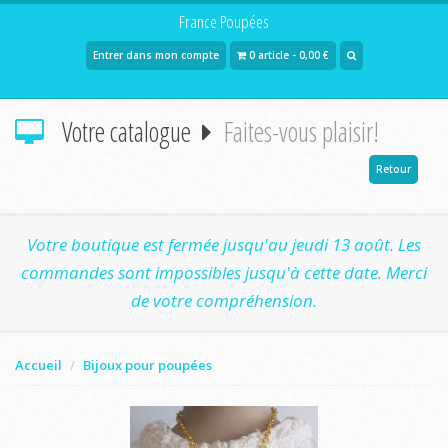
France Poupées
Entrer dans mon compte
0 article - 0,00 €
Votre catalogue
Faites-vous plaisir!
Retour
Votre boutique est fermée jusqu'au jeudi 13 août. Les
commandes sont impossibles jusqu'à cette date. Merci
de votre compréhension.
Accueil
Bijoux pour poupées