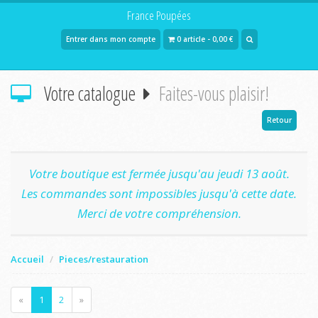
France Poupées
Entrer dans mon compte
0 article - 0,00 €
Votre catalogue
Faites-vous plaisir!
Retour
Votre boutique est fermée jusqu'au jeudi 13 août.
Les commandes sont impossibles jusqu'à cette date.
Merci de votre compréhension.
Accueil
Pieces/restauration
«
1
2
»