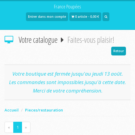
France Poupées
Entrer dans mon compte
0 article - 0,00 €
Votre catalogue
Faites-vous plaisir!
Retour
Votre boutique est fermée jusqu'au jeudi 13 août.
Les commandes sont impossibles jusqu'à cette date.
Merci de votre compréhension.
Accueil
Pieces/restauration
«
1
»