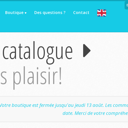
Boutique
Des questions ?
Contact
 catalogue
 plaisir!
Votre boutique est fermée jusqu'au jeudi 13 août. Les comma
date. Merci de votre compréhe