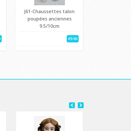
J61-Chaussettes talon
poupées anciennes
9.5/10cm
0
€9.90