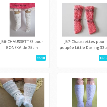
J56-CHAUSSETTES pour
J57-Chaussettes pour
BONEKA de 25cm
poupée Little Darling 33
€5.10
€5.1