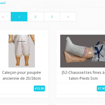
ueil
«
1
2
3
»
Caleçon pour poupée
J52-Chaussettes fines à
ancienne de 25/26cm
talon-Pieds 5cm
€15.90
€7.9