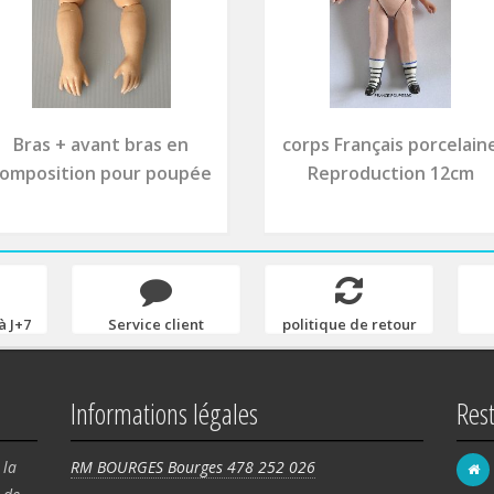
Bras + avant bras en
corps Français porcelain
omposition pour poupée
Reproduction 12cm
à J+7
Service client
politique de retour
Informations légales
Res
 la
RM BOURGES Bourges 478 252 026