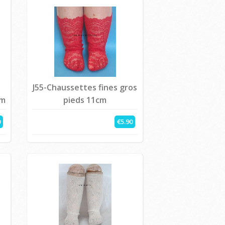
J55-Chaussettes fines gros
cm
pieds 11cm
0
€5.90