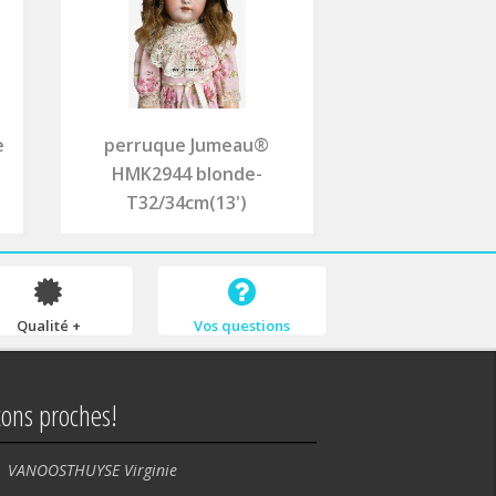
e
perruque Jumeau®
HMK2944 blonde-
T32/34cm(13')
Qualité +
Vos questions
tons proches!
VANOOSTHUYSE Virginie