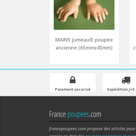
MAINS jumeau® poupée
ancienne (65mmx45mm)
c
Paiement securisé
Expédition J+5 
France
poupees
.com
francepoupees.com propose des articles pour