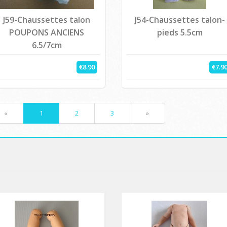
J59-Chaussettes talon
J54-Chaussettes talon-
POUPONS ANCIENS
pieds 5.5cm
6.5/7cm
€8.90
€7.9
«
1
2
3
»