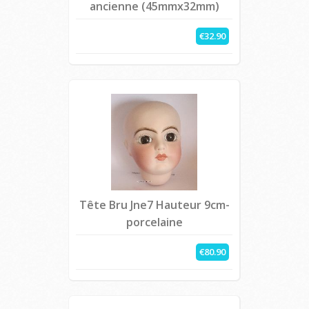
ancienne (45mmx32mm)
€32.90
Tête Bru Jne7 Hauteur 9cm-
porcelaine
€80.90