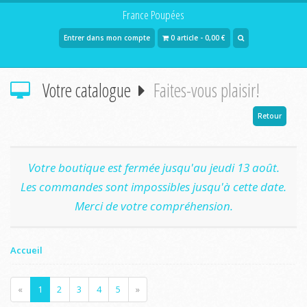
France Poupées
Entrer dans mon compte
0 article - 0,00 €
Votre catalogue
Faites-vous plaisir!
Retour
Votre boutique est fermée jusqu'au jeudi 13 août.
Les commandes sont impossibles jusqu'à cette date.
Merci de votre compréhension.
Accueil
«
1
2
3
4
5
»