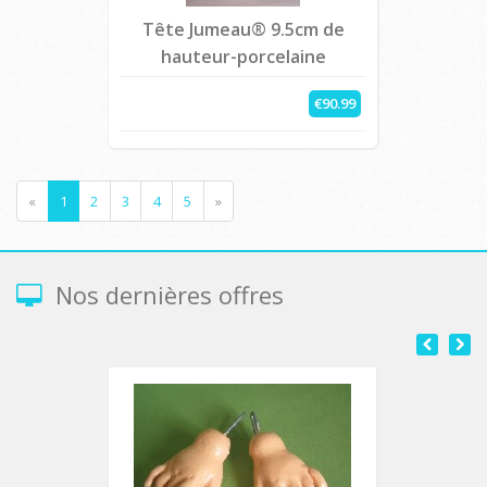
Tête Jumeau® 9.5cm de
hauteur-porcelaine
€90.99
«
1
2
3
4
5
»
Nos dernières offres