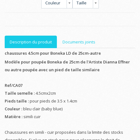
Couleur
Taille
Description du produit
Documents joints
chaussures 4.5cm pour Boneka LD de 25cm-autre
Modèle pour poupée
Boneka de 25cm
de l'Artiste Dianna Effner
ou autre poupée avec un pied de taille similaire
Ref/CA07
Taille semelle :
4.5cmx2cm
Pieds taille :
pour pieds de 3.5 x 1.4cm
Couleur :
bleu clair (baby blue)
Matière :
simili cuir
Chaussures en simili - cuir proposées dans la limite des stocks
disponibles. Si plus en stock nous nous réservons le droit de