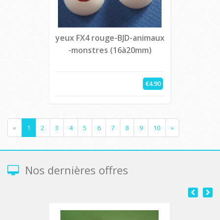
yeux FX4 rouge-BJD-animaux
-monstres (16à20mm)
€4.90
«
1
2
3
4
5
6
7
8
9
10
»
Nos dernières offres