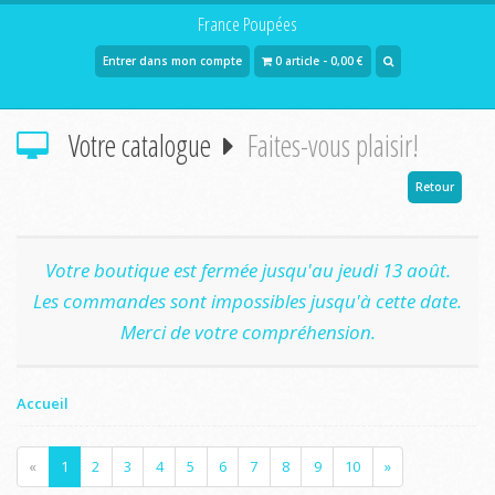
France Poupées
Entrer dans mon compte
0 article - 0,00 €
Votre catalogue
Faites-vous plaisir!
Retour
Votre boutique est fermée jusqu'au jeudi 13 août.
Les commandes sont impossibles jusqu'à cette date.
Merci de votre compréhension.
Accueil
«
1
2
3
4
5
6
7
8
9
10
»