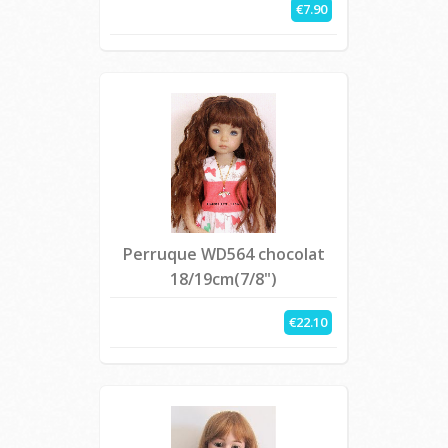
€7.90
Perruque WD564 chocolat
18/19cm(7/8")
€22.10