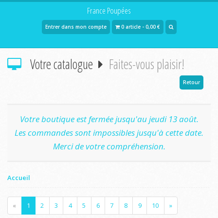
France Poupées
Entrer dans mon compte
0 article - 0,00 €
Votre catalogue
Faites-vous plaisir!
Retour
Votre boutique est fermée jusqu'au jeudi 13 août.
Les commandes sont impossibles jusqu'à cette date.
Merci de votre compréhension.
Accueil
«
1
2
3
4
5
6
7
8
9
10
»