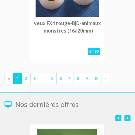
yeux FX4 rouge-BJD-animaux
-monstres (16à20mm)
€4.90
«
1
2
3
4
5
6
7
8
9
10
»
Nos dernières offres