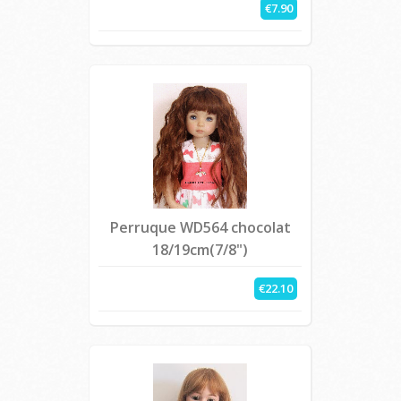
€7.90
Perruque WD564 chocolat
18/19cm(7/8")
€22.10