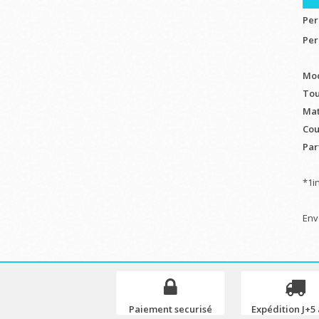
Per
Per
Mod
Tou
Mat
Cou
Part
*1i
Env
Paiement securisé
Expédition J+5 