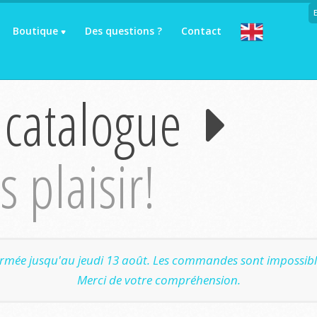
Boutique
Des questions ?
Contact
 catalogue
 plaisir!
ermée jusqu'au jeudi 13 août. Les commandes sont impossible
Merci de votre compréhension.