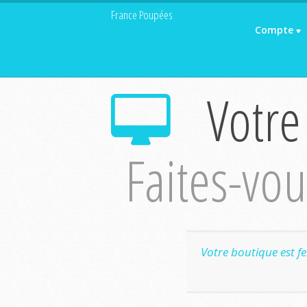
France Poupées
Compte
Votre
Faites-vous
Votre boutique est f