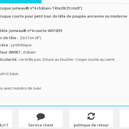
ruque Jumeau® n°4 châtain-Tête20/21cm(8")
ruque courte pour petit tour de tête de poupée ancienne ou moderne
èle: Jumeau® n°4 courte-WD1839
r de tête :
20/21cm (8")
ière :
synthétique
leur 0W057 :
châtain
icularité :
ne brille pas. Douce au toucher. Coupe courte au carré
nch=2.54cm
oi avec numéro de suivi
à J+7
Service client
politique de retour