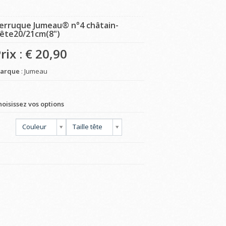
erruque Jumeau® n°4 châtain-
ête20/21cm(8")
rix : €
20,90
arque
: Jumeau
hoisissez vos options
Couleur
Taille tête