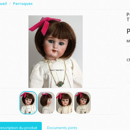
ueil
Perruques
P
T
P
M
C
escription du produit
Documents joints