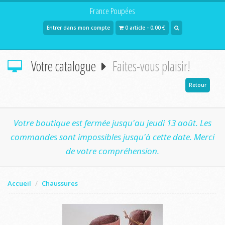
France Poupées
Entrer dans mon compte
0 article - 0,00 €
Votre catalogue
Faites-vous plaisir!
Retour
Votre boutique est fermée jusqu'au jeudi 13 août. Les
commandes sont impossibles jusqu'à cette date. Merci
de votre compréhension.
Accueil
Chaussures