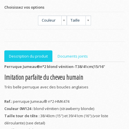
Choisissez vos options
Couleur
Taille
Description du produit
Documents joints
Perruque Jumeau®n°2 blond vénitien-T38/41cm(15/16"
Imitation parfaite du cheveu humain
Très belle perruque avec des boucles anglaises
Ref.:
perruque Jumeau® n°2-HMK474
Couleur 0W124 :
blond vénitien (strawberry blonde)
Taille tour de tête :
38/40cm (15") et 39/41cm (16") (voir liste
déroulante) (see detail)