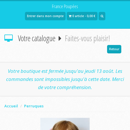
France Poupées
Entrer dans mon compte
0 article - 0,00 €
Votre catalogue
Faites-vous plaisir!
Retour
Votre boutique est fermée jusqu'au jeudi 13 août. Les
commandes sont impossibles jusqu'à cette date. Merci
de votre compréhension.
Accueil
Perruques