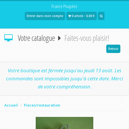
France Poupées
Entrer dans mon compte
0 article - 0,00 €
Votre catalogue
Faites-vous plaisir!
Retour
Votre boutique est fermée jusqu'au jeudi 13 août. Les
commandes sont impossibles jusqu'à cette date. Merci
de votre compréhension.
Accueil
Pieces/restauration