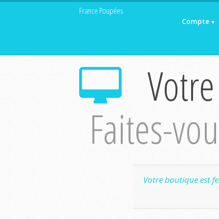
France Poupées
Compte
Votre
Faites-vous
Votre boutique est f