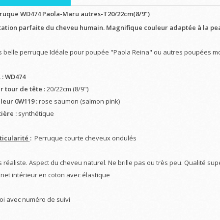
ruque WD474 Paola-Maru autres-T20/22cm(8/9")
tation parfaite du cheveu humain. Magnifique couleur adaptée à la pe
s belle perruque Idéale pour poupée "Paola Reina" ou autres poupées m
. : WD474
r tour de tête :
20/22cm (8/9")
leur 0W119 :
rose saumon (salmon pink)
ière :
synthétique
ticularité
:
Perruque courte cheveux ondulés
s réaliste. Aspect du cheveu naturel. Ne brille pas ou très peu. Qualité sup
net intérieur en coton avec élastique
oi avec numéro de suivi