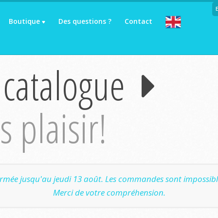
Boutique
Des questions ?
Contact
 catalogue
 plaisir!
ermée jusqu'au jeudi 13 août. Les commandes sont impossible
Merci de votre compréhension.