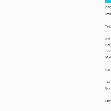
per
Imi
Trè
Ref
Pou
Cou
Mat
Par
Trè
Bon
Env