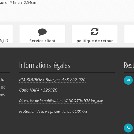
ure :
*1inch=2.54cm
à J+7
Service client
politique de retour
Informations légales
Res
 la
RM BOURGES Bourges 478 252 026
de
Code NAFA : 3299ZC
FRA
ées
58 
Directrice de la publication : VANOOSTHUYSE Virginie
Rég
Protection de la vie privée : loi du 06/01/78
180