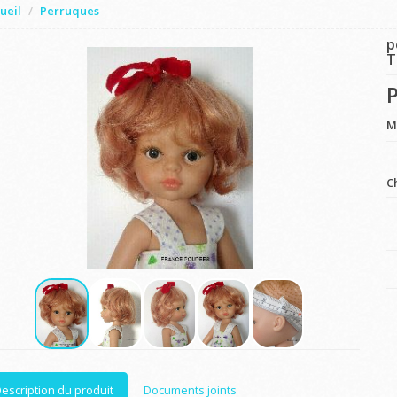
ueil
Perruques
p
T
P
M
C
escription du produit
Documents joints