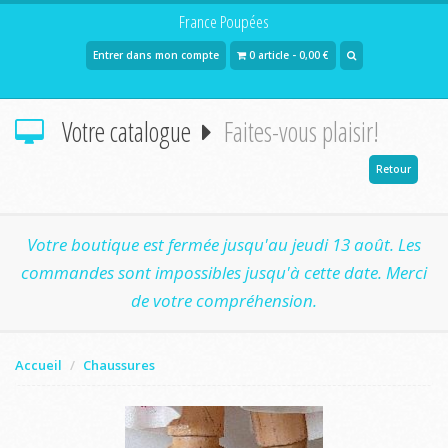
France Poupées
Entrer dans mon compte
0 article - 0,00 €
Votre catalogue
Faites-vous plaisir!
Retour
Votre boutique est fermée jusqu'au jeudi 13 août. Les
commandes sont impossibles jusqu'à cette date. Merci
de votre compréhension.
Accueil
Chaussures