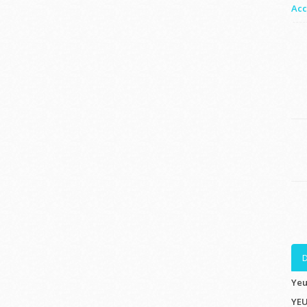
Acc
D
Yeu
YEU