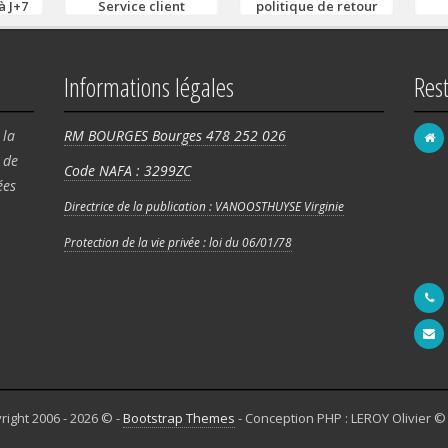
à J+7
Service client
politique de retour
Informations légales
Res
 la
RM BOURGES Bourges 478 252 026
de
Code NAFA : 3299ZC
FRA
ées
58 
Directrice de la publication : VANOOSTHUYSE Virginie
Rég
Protection de la vie privée : loi du 06/01/78
180
right 2006 - 2026 © -
Bootstrap Themes
- Conception PHP : LEROY Olivier ©