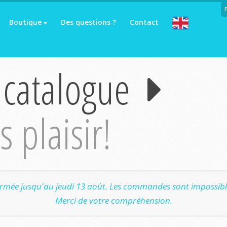
Boutique
Des questions ?
Contact
 catalogue
 plaisir!
ermée jusqu'au jeudi 13 août. Les commandes sont impossible
Merci de votre compréhension.