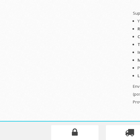
Sup
Y
R
C
T
I
M
P
L
Env
(po
Pro