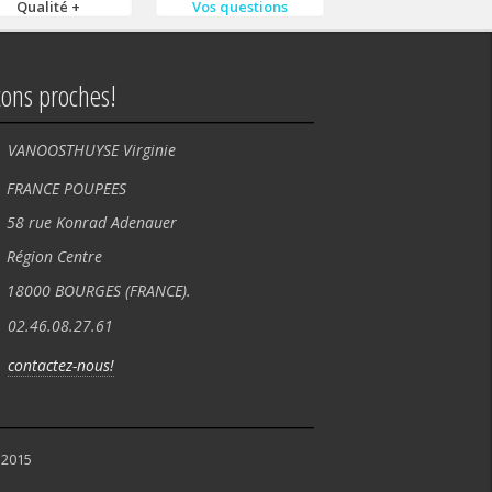
Qualité +
Vos questions
tons proches!
VANOOSTHUYSE Virginie
NCE POUPEES
rue Konrad Adenauer
ion Centre
00 BOURGES (FRANCE).
02.46.08.27.61
contactez-nous!
 2015