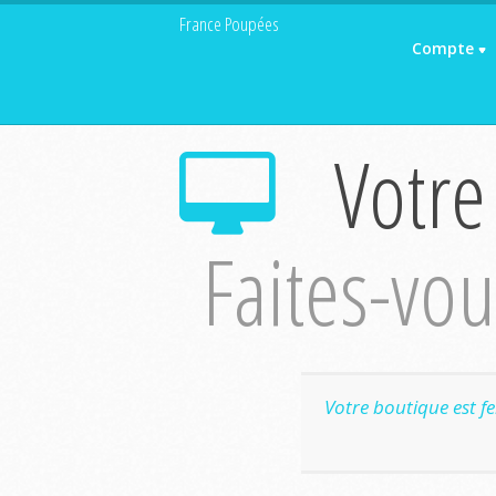
France Poupées
Compte
Votre
Faites-vous
Votre boutique est f