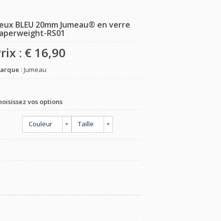
eux BLEU 20mm Jumeau® en verre
aperweight-RS01
rix : €
16,90
arque
: Jumeau
hoisissez vos options
Couleur
Taille