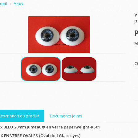
ueil
Yeux
Y
p
P
M
C
escription du produit
Documents joints
x BLEU 20mm Jumeau® en verre paperweight-RS01
X EN VERRE OVALES (Oval doll Glass eyes)