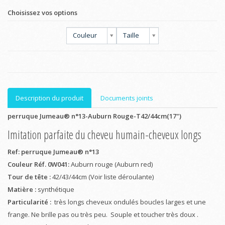
Choisissez vos options
Couleur
Taille
Description du produit
Documents joints
perruque Jumeau® n°13-Auburn Rouge-T42/44cm(17")
Imitation parfaite du cheveu humain-cheveux longs
Ref: perruque Jumeau® n°13
Couleur Réf. 0W041:
Auburn rouge (Auburn red)
Tour de tête :
42/43/44cm (Voir liste déroulante)
Matière :
synthétique
Particularité :
très longs cheveux ondulés boucles larges et une
frange. Ne brille pas ou très peu. Souple et toucher très doux .