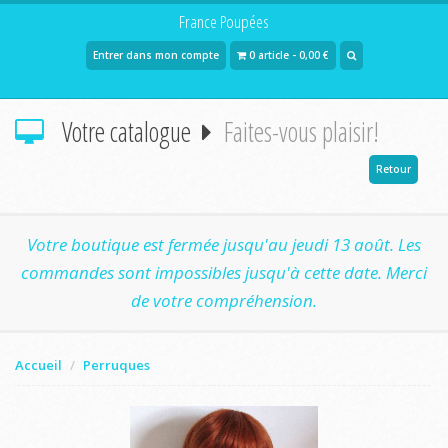
France Poupées
Entrer dans mon compte
0 article - 0,00 €
Votre catalogue
Faites-vous plaisir!
Retour
Votre boutique est fermée jusqu'au jeudi 13 août. Les
commandes sont impossibles jusqu'à cette date. Merci
de votre compréhension.
Accueil
Perruques