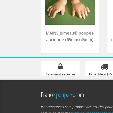
MAINS jumeau® poupée
ancienne (65mmx45mm)
c
Paiement securisé
Expédition J+5 
France
poupees
.com
francepoupees.com propose des articles pour