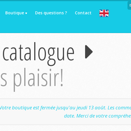
Boutique
Des questions ?
Contact
 catalogue
 plaisir!
Votre boutique est fermée jusqu'au jeudi 13 août. Les comma
date. Merci de votre compréhe