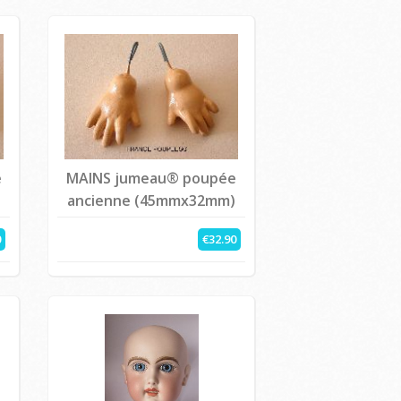
e
MAINS jumeau® poupée
)
ancienne (45mmx32mm)
0
€32.90