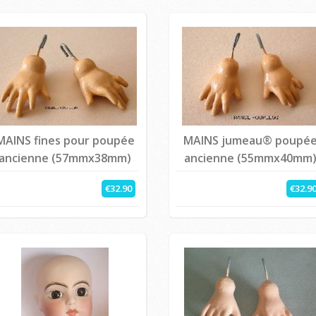
MAINS fines pour poupée
MAINS jumeau® poupé
ancienne (57mmx38mm)
ancienne (55mmx40mm
€32.90
€32.9