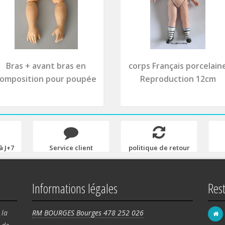
Bras + avant bras en
corps Français porcelain
omposition pour poupée
Reproduction 12cm
à J+7
Service client
politique de retour
Informations légales
Res
 la
RM BOURGES Bourges 478 252 026