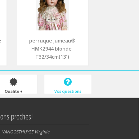
e
perruque Jumeau®
HMK2944 blonde-
T32/34cm(13')
Qualité +
Vos questions
tons proches!
VANOOSTHUYSE Virginie