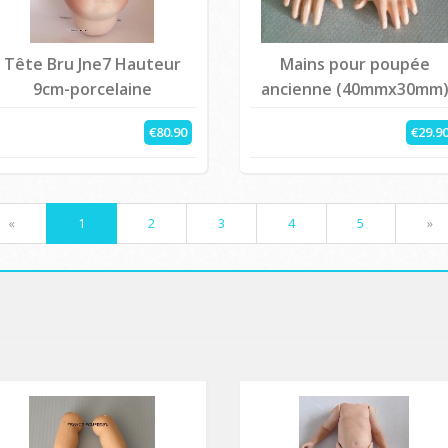
Tête Bru Jne7 Hauteur
Mains pour poupée
9cm-porcelaine
ancienne (40mmx30mm
€80.90
€29.9
«
1
2
3
4
5
»