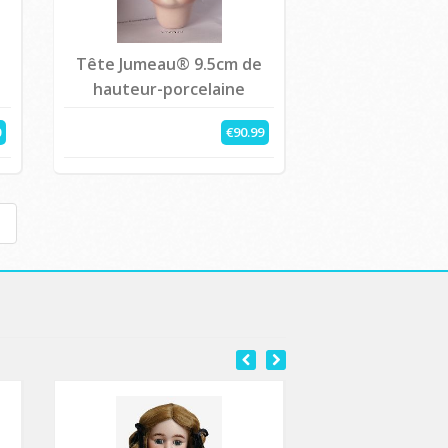
Tête Jumeau® 9.5cm de
)
hauteur-porcelaine
0
€90.99