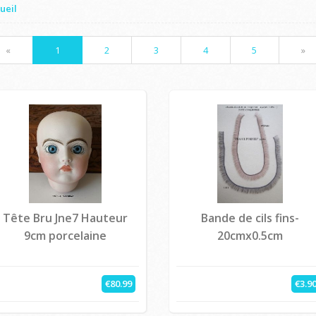
ueil
«
1
2
3
4
5
»
Tête Bru Jne7 Hauteur
Bande de cils fins-
9cm porcelaine
20cmx0.5cm
€80.99
€3.9