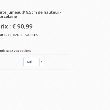
ête Jumeau® 9.5cm de hauteur-
orcelaine
rix : €
90,99
arque
: FRANCE POUPEES
hoisissez vos options
Taille