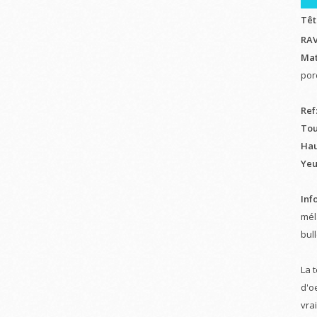
Têt
RAV
Mat
por
Ref
Tou
Hau
Yeu
Info
mél
bul
La 
d'o
vra