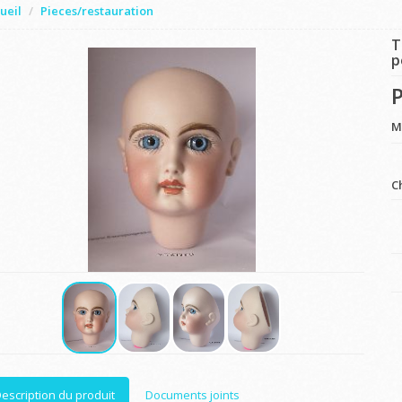
ueil
Pieces/restauration
T
p
P
M
C
escription du produit
Documents joints