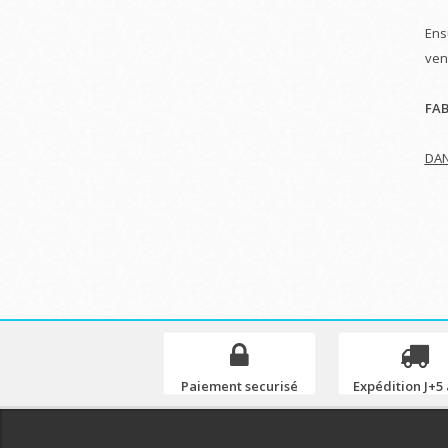
Ens
ven
FAB
DAN
Paiement securisé
Expédition J+5 