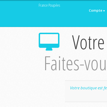
France Poupées
Compte
Votre
Faites-vous
Votre boutique est f