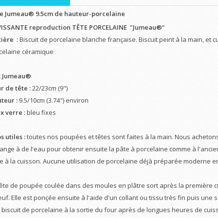
e Jumeau® 9.5cm de hauteur-porcelaine
ISSANTE reproduction TÊTE PORCELAINE "Jumeau®"
ière :
Biscuit de porcelaine blanche française. Biscuit peint à la main, et 
celaine céramique
: Jumeau®
r de tête :
22/23cm (9")
teur :
9.5/10cm (3.74") environ
x verre :
bleu fixes
s utiles :
toutes nos poupées et têtes sont faites à la main. Nous acheton
ange à de l'eau pour obtenir ensuite la pâte à porcelaine comme à l'ancienn
le à la cuisson. Aucune utilisation de porcelaine déjà préparée moderne e
tête de poupée coulée dans des moules en plâtre sort après la première c
euf. Elle est ponçée ensuite à l'aide d'un collant ou tissu très fin puis un
i biscuit de porcelaine à la sortie du four après de longues heures de cuis