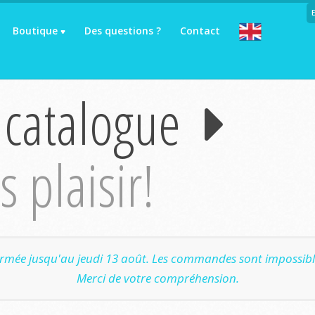
Boutique
Des questions ?
Contact
 catalogue
 plaisir!
ermée jusqu'au jeudi 13 août. Les commandes sont impossible
Merci de votre compréhension.