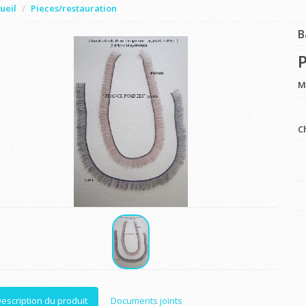
ueil
Pieces/restauration
B
P
M
C
escription du produit
Documents joints