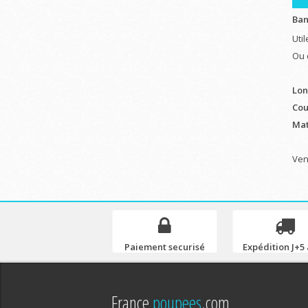
Ban
Uti
Ou 
Lon
Cou
Mat
Ven
Paiement securisé
Expédition J+5 
France
poupees
.com