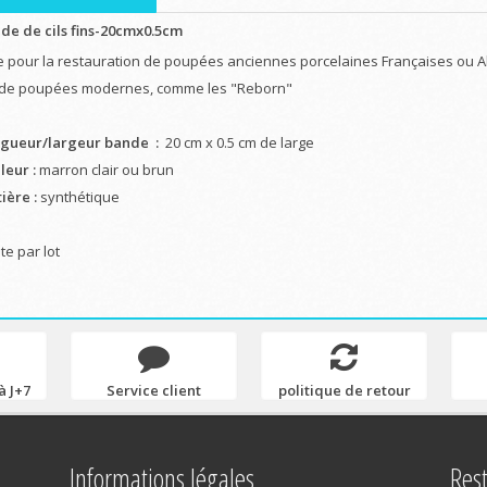
de de cils fins-20cmx0.5cm
le pour la restauration de poupées anciennes porcelaines Françaises ou
de poupées modernes, comme les "Reborn"
gueur/largeur bande :
20 cm x 0.5 cm de large
leur :
marron clair ou brun
ière :
synthétique
te par lot
à J+7
Service client
politique de retour
Informations légales
Res