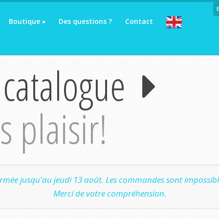
Boutique
Des questions ?
Contact
 catalogue
 plaisir!
ermée jusqu'au jeudi 13 août. Les commandes sont impossible
Merci de votre compréhension.