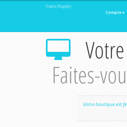
France Poupées
Compte
Votre
Faites-vous
Votre boutique est f