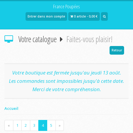
France Poupées
Entrer dans mon compte
0 article - 0,00 €
Votre catalogue
Faites-vous plaisir!
Retour
Votre boutique est fermée jusqu'au jeudi 13 août.
Les commandes sont impossibles jusqu'à cette date.
Merci de votre compréhension.
Accueil
«
1
2
3
4
5
»