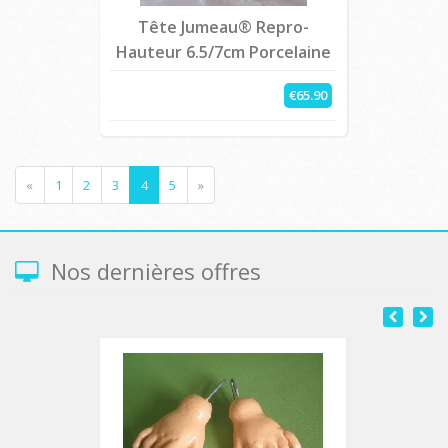
Tête Jumeau® Repro-
Hauteur 6.5/7cm Porcelaine
€65.90
«
1
2
3
4
5
»
Nos dernières offres