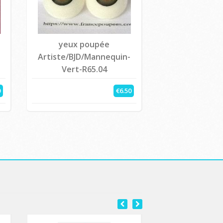
yeux poupée
Artiste/BJD/Mannequin-
Vert-R65.04
0
€6.50