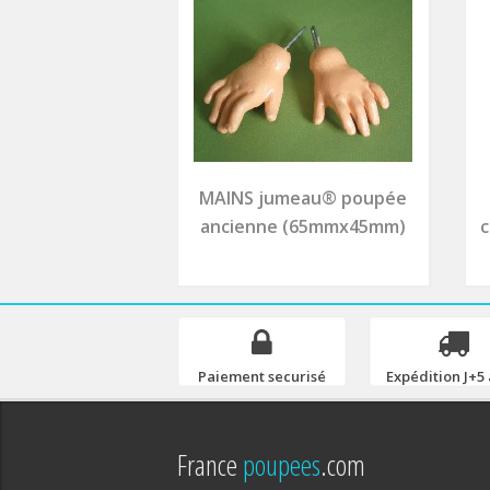
MAINS jumeau® poupée
ancienne (65mmx45mm)
c
Paiement securisé
Expédition J+5 
France
poupees
.com