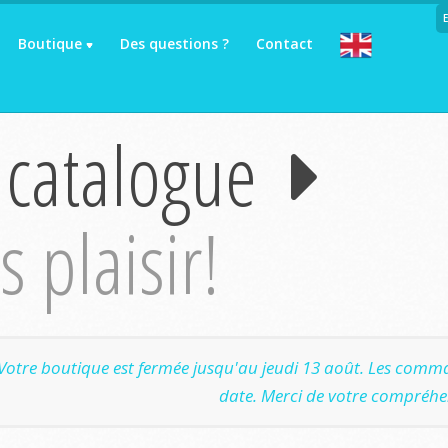
Boutique
Des questions ?
Contact
 catalogue
 plaisir!
Votre boutique est fermée jusqu'au jeudi 13 août. Les comma
date. Merci de votre compréhe