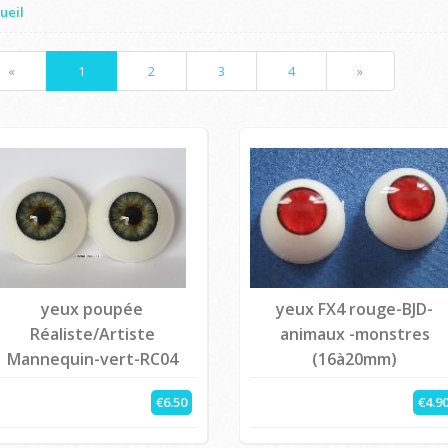
ueil
«
1
2
3
4
»
yeux poupée
yeux FX4 rouge-BJD-
Réaliste/Artiste
animaux -monstres
Mannequin-vert-RC04
(16à20mm)
€6.50
€4.9