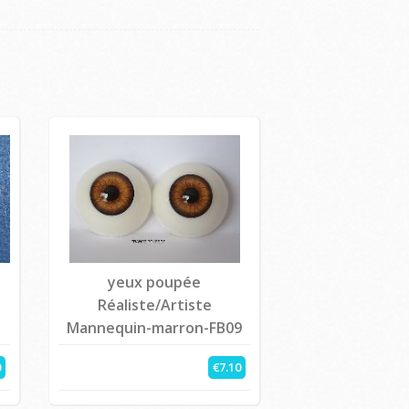
yeux poupée
Réaliste/Artiste
Mannequin-marron-FB09
0
€7.10