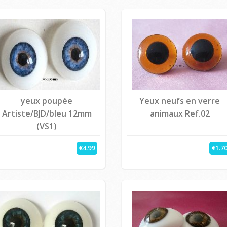
yeux poupée
Yeux neufs en verre
Artiste/BJD/bleu 12mm
animaux Ref.02
(VS1)
€4.99
€1.7