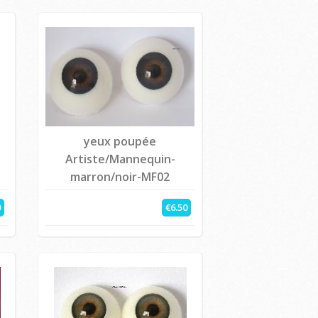
yeux poupée
Artiste/Mannequin-
marron/noir-MF02
0
€6.50