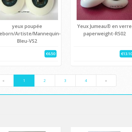
yeux poupée
Yeux Jumeau® en verre
eborn/Artiste/Mannequin-
paperweight-RS02
Bleu-VS2
€6.50
€13.1
«
1
2
3
4
»