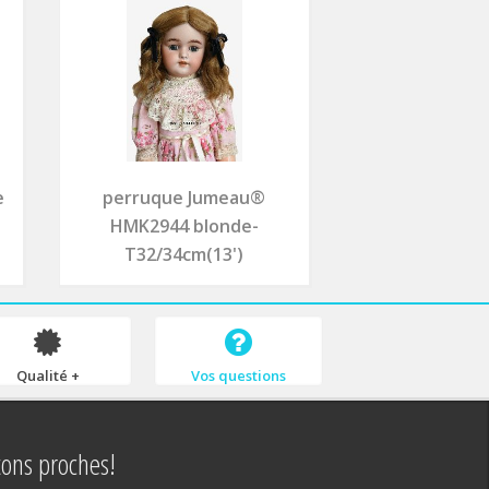
e
perruque Jumeau®
HMK2944 blonde-
T32/34cm(13')
Qualité +
Vos questions
tons proches!