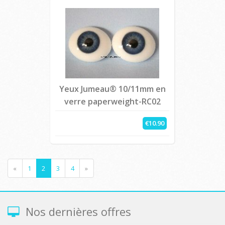
Yeux Jumeau® 10/11mm en
verre paperweight-RC02
€10.90
«
1
2
3
4
»
Nos dernières offres