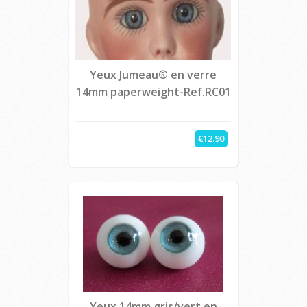
Yeux Jumeau® en verre
14mm paperweight-Ref.RC01
€12.90
Yeux 14mm gris/vert en