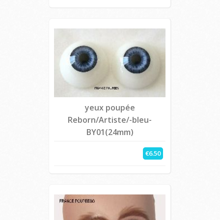
yeux poupée
Reborn/Artiste/-bleu-
BY01(24mm)
€6.50