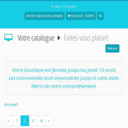
France Poupées
Entrer dans mon compte
0 article - 0,00 €
Votre catalogue
Faites-vous plaisir!
Retour
Votre boutique est fermée jusqu'au jeudi 13 août.
Les commandes sont impossibles jusqu'à cette date.
Merci de votre compréhension.
Accueil
«
1
2
3
4
»