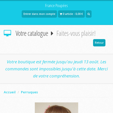
France Poupées
Entrer dans mon compte
0 article - 0,00 €
Votre catalogue
Faites-vous plaisir!
Retour
Votre boutique est fermée jusqu'au jeudi 13 août. Les
commandes sont impossibles jusqu'à cette date. Merci
de votre compréhension.
Accueil
Perruques