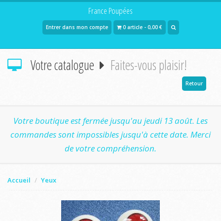
France Poupées
Entrer dans mon compte
0 article - 0,00 €
Votre catalogue
Faites-vous plaisir!
Retour
Votre boutique est fermée jusqu'au jeudi 13 août. Les
commandes sont impossibles jusqu'à cette date. Merci
de votre compréhension.
Accueil
Yeux