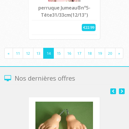
perruque Jumeau®n°5-
Tête31/33cm(12/13")
€22.99
«
11
12
13
14
15
16
17
18
19
20
»
Nos dernières offres