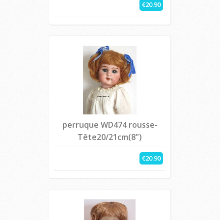
€20.90
perruque WD474 rousse-
Tête20/21cm(8")
€20.90