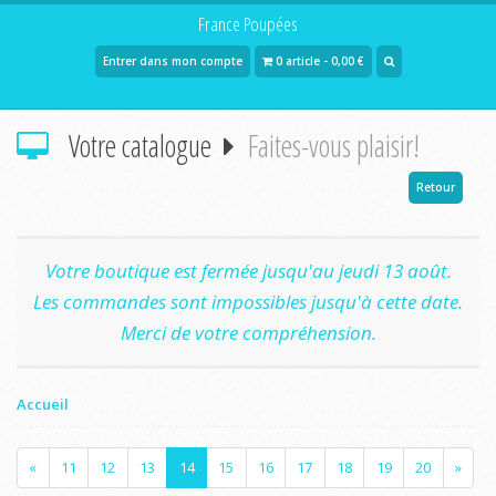
France Poupées
Entrer dans mon compte
0 article - 0,00 €
Votre catalogue
Faites-vous plaisir!
Retour
Votre boutique est fermée jusqu'au jeudi 13 août.
Les commandes sont impossibles jusqu'à cette date.
Merci de votre compréhension.
Accueil
«
11
12
13
14
15
16
17
18
19
20
»