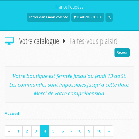
France Poupées
Entrer dans mon compte
0 article - 0,00 €
Votre catalogue
Faites-vous plaisir!
Retour
Votre boutique est fermée jusqu'au jeudi 13 août.
Les commandes sont impossibles jusqu'à cette date.
Merci de votre compréhension.
Accueil
«
1
2
3
4
5
6
7
8
9
10
»