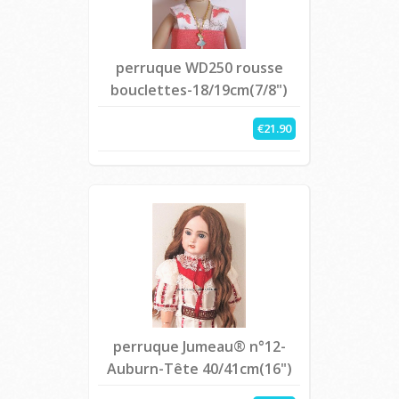
perruque WD250 rousse
bouclettes-18/19cm(7/8")
€21.90
perruque Jumeau® n°12-
Auburn-Tête 40/41cm(16")