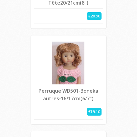
Tête20/21cm(8")
€20.90
Perruque WD501-Boneka
autres-16/17cm(6/7")
€19.10