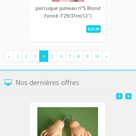
perruque jumeau n°5 Blond
Foncé-T29/31m(12")
€22.99
«
1
2
3
4
5
6
7
8
9
10
»
Nos dernières offres