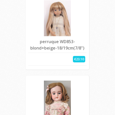
perruque WD853-
blond+beige-18/19cm(7/8")
€23.10