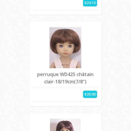
€24.10
perruque WD425 châtain
clair-18/19cm(7/8")
€20.90