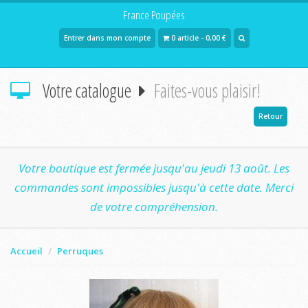
France Poupées
Entrer dans mon compte
0 article - 0,00 €
Votre catalogue
Faites-vous plaisir!
Retour
Votre boutique est fermée jusqu'au jeudi 13 août. Les
commandes sont impossibles jusqu'à cette date. Merci
de votre compréhension.
Accueil
Perruques