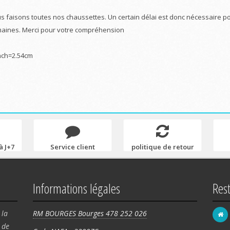
s faisons toutes nos chaussettes. Un certain délai est donc nécessaire po
aines. Merci pour votre compréhension
nch=2.54cm
à J+7
Service client
politique de retour
Informations légales
Res
 la
RM BOURGES Bourges 478 252 026
de