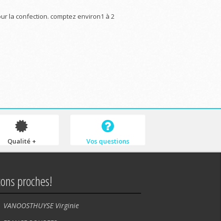
ur la confection. comptez environ1 à 2
Qualité +
Vos questions
tons proches!
VANOOSTHUYSE Virginie