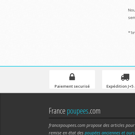
Nou
sem
*1i
Paiement securisé
Expédition J+5 
France
poupees
.com
francepoupees.com propose des articles pour
remise en état des
poupées anciennes et ours