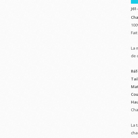
J61
Cha
100
Fai
La 
de 
Réf
Tail
Mat
Cou
Hau
Cha
La 
cha