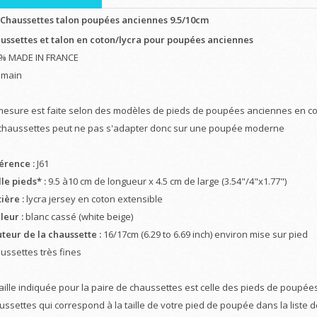
-Chaussettes talon poupées anciennes 9.5/10cm
ussettes et talon en coton/lycra
pour poupées anciennes
% MADE IN FRANCE
t main
mesure est faite selon des modèles de pieds de poupées anciennes en comp
chaussettes peut ne pas s'adapter donc sur une poupée moderne
érence :
J61
le pieds* :
9.5 à10 cm de longueur x 4.5 cm de large (3.54"/4"x1.77")
ière :
lycra jersey en coton extensible
leur :
blanc cassé (white beige)
teur de la chaussette :
16/17cm (6.29 to 6.69 inch) environ mise sur pied
ussettes très fines
taille indiquée pour la paire de chaussettes est celle des pieds de poupées
ussettes qui correspond à la taille de votre pied de poupée dans la liste 