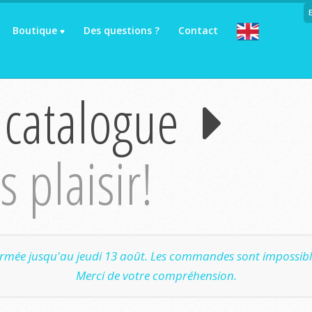
Boutique
Des questions ?
Contact
 catalogue
 plaisir!
ermée jusqu'au jeudi 13 août. Les commandes sont impossible
Merci de votre compréhension.