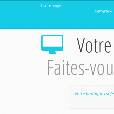
France Poupées
Compte
Votre
Faites-vous
Votre boutique est f