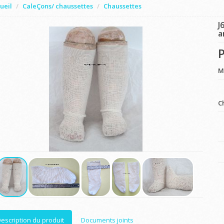
ueil
CaleÇons/ chaussettes
Chaussettes
J
a
P
M
C
escription du produit
Documents joints