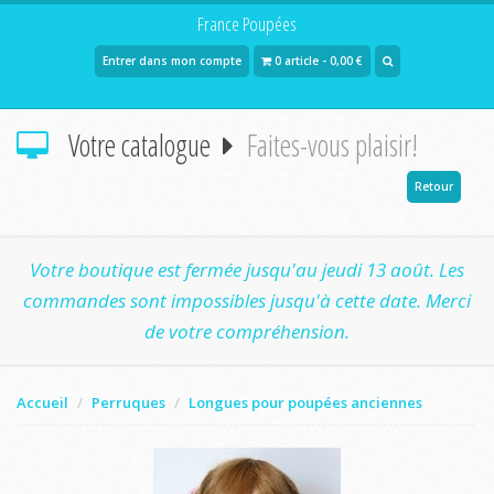
France Poupées
Entrer dans mon compte
0 article - 0,00 €
Votre catalogue
Faites-vous plaisir!
Retour
Votre boutique est fermée jusqu'au jeudi 13 août. Les
commandes sont impossibles jusqu'à cette date. Merci
de votre compréhension.
Accueil
Perruques
Longues pour poupées anciennes