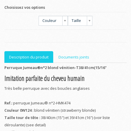
Choisissez vos options
Couleur
Taille
Description du produit
Documents joints
Perruque Jumeau®n°2 blond vénitien-T38/41cm(15/16"
Imitation parfaite du cheveu humain
Très belle perruque avec des boucles anglaises
Ref.:
perruque Jumeau® n°2-HMK474
Couleur 0W124 :
blond vénitien (strawberry blonde)
Taille tour de tête :
38/40cm (15") et 39/41cm (16") (voir liste
déroulante) (see detail)