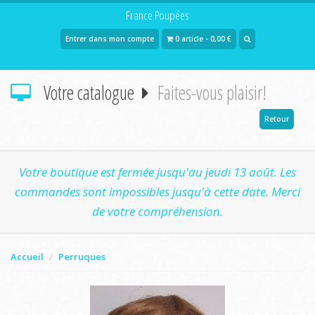
France Poupées
Entrer dans mon compte
0 article - 0,00 €
Votre catalogue
Faites-vous plaisir!
Retour
Votre boutique est fermée jusqu'au jeudi 13 août. Les
commandes sont impossibles jusqu'à cette date. Merci
de votre compréhension.
Accueil
Perruques