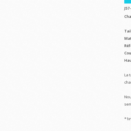
J57
Cha
Tail
Mat
Réf
Cou
Hau
La 
cha
Nou
sem
*1i