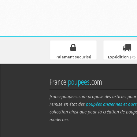
Paiement securisé
Expédition J+5 
France
poupees
.com
francepoupees.com propose des articles pour
remise en état des
poupées anciennes et ours
collection ainsi que pour la création de poup
modernes.