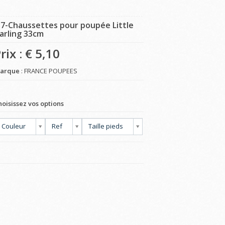
57-Chaussettes pour poupée Little
arling 33cm
rix : €
5,10
arque
: FRANCE POUPEES
hoisissez vos options
Couleur
Ref
Taille pieds