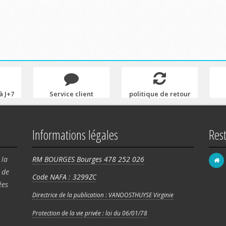
à J+7
Service client
politique de retour
Informations légales
Res
 la
RM BOURGES Bourges 478 252 026
de
Code NAFA : 3299ZC
FRA
ées
58 
Directrice de la publication : VANOOSTHUYSE Virginie
Rég
Protection de la vie privée : loi du 06/01/78
180