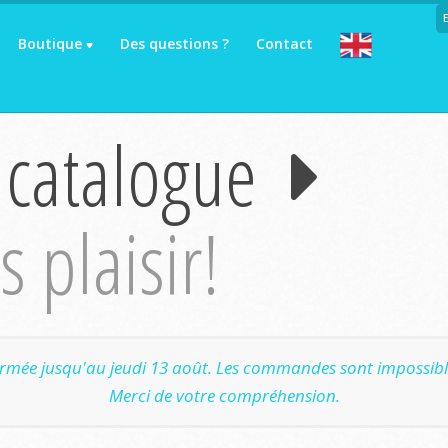
Boutique
Des questions ?
Contact
 catalogue
 plaisir!
ermée jusqu'au jeudi 13 août. Les commandes sont impossible
Merci de votre compréhension.