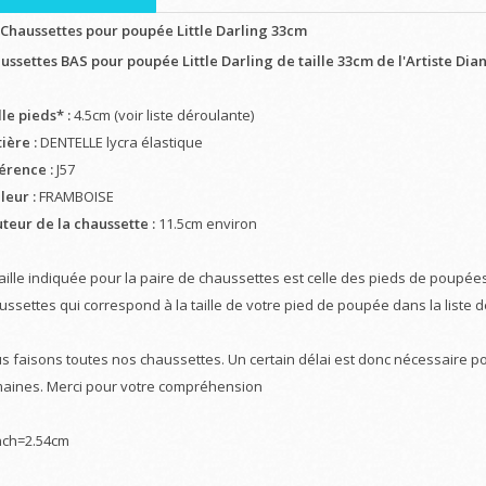
-Chaussettes pour poupée Little Darling 33cm
ussettes BAS pour poupée Little Darling de taille 33cm de l'Artiste Dia
le pieds* :
4.5cm (voir liste déroulante)
ière :
DENTELLE lycra élastique
érence :
J57
leur :
FRAMBOISE
teur de la chaussette :
11.5cm environ
taille indiquée pour la paire de chaussettes est celle des pieds de poupées
ussettes qui correspond à la taille de votre pied de poupée dans la liste 
s faisons toutes nos chaussettes. Un certain délai est donc nécessaire po
aines. Merci pour votre compréhension
nch=2.54cm