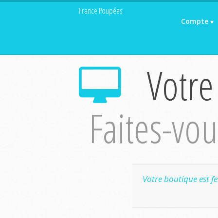
France Poupées
Compte
Votre
Faites-vous
Votre boutique est f