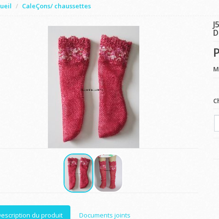
ueil
CaleÇons/ chaussettes
J
D
P
M
C
escription du produit
Documents joints