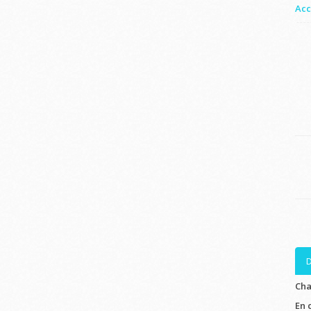
Acc
D
Cha
En 