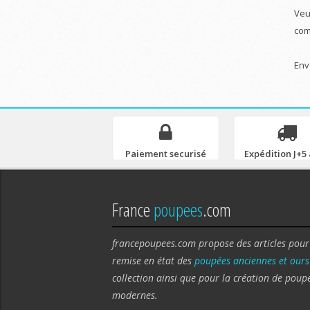
Veu
com
Env
Paiement securisé
Expédition J+5 
France
poupees
.com
francepoupees.com propose des articles pour
remise en état des
poupées anciennes et ours
collection ainsi que pour la création de poup
modernes.