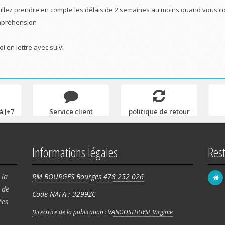
illez prendre en compte les délais de 2 semaines au moins quand vous 
préhension
oi en lettre avec suivi
à J+7
Service client
politique de retour
Informations légales
Res
 la
RM BOURGES Bourges 478 252 026
de
Code NAFA : 3299ZC
FRA
ées
58 
Directrice de la publication : VANOOSTHUYSE Virginie