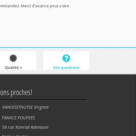
commandez. Merci d'avance pour votre
Qualité +
Vos questions
tons proches!
VANOOSTHUYSE Virginie
NCE POUPEES
rue Konrad Adenauer