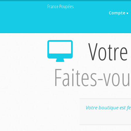
France Poupées
Compte
Votre
Faites-vous
Votre boutique est f