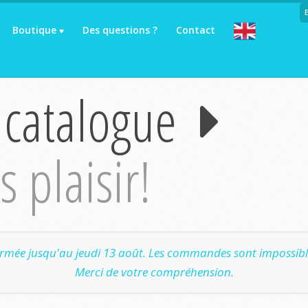
Boutique
Des questions ?
Contact
 catalogue
 plaisir!
ermée jusqu'au jeudi 13 août. Les commandes sont impossible
Merci de votre compréhension.