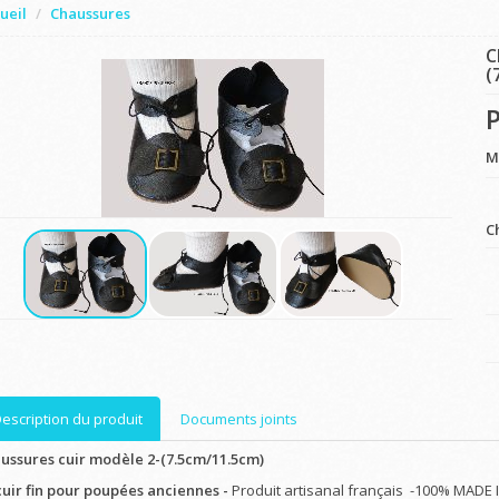
ueil
Chaussures
C
(
P
M
C
escription du produit
Documents joints
ussures cuir modèle 2-(7.5cm/11.5cm)
cuir fin pour poupées anciennes -
Produit artisanal français -100% MADE