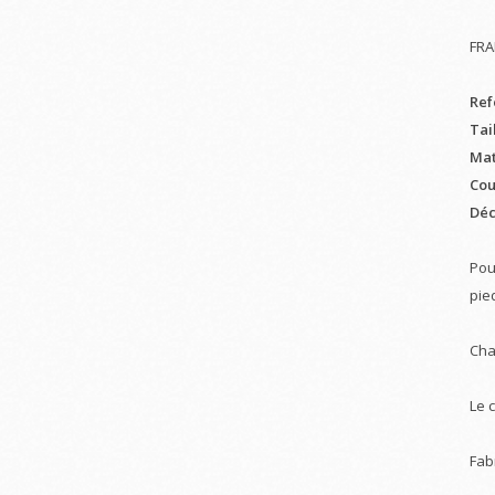
FRA
Ref
Tai
Mat
Cou
Déc
Pou
pie
Cha
Le 
Fab