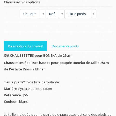
Choisissez vos options
Couleur
Ref
Taille pieds
Description du produit
Documents joints
J56-CHAUSSETTES pour BONEKA de 25cm
Chaussettes épaisses hautes pour poupée Boneka de taille 25cm
de l'Artiste Dianna Effner
Taille pieds* :
voir liste déroulante
Matière :
lycra élastique coton
Référence :
J56
Couleur :
blanc
La taille indiquée pour la paire de chaussettes est celle des pieds de