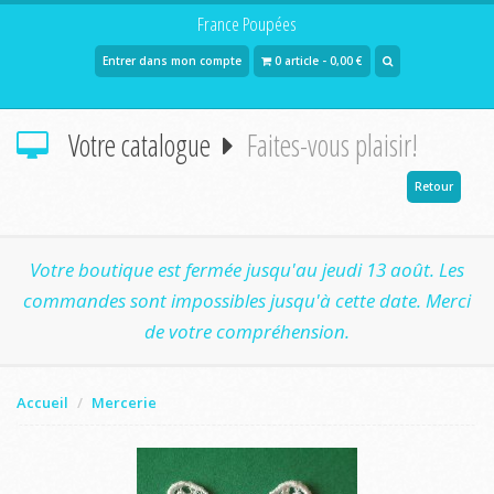
France Poupées
Entrer dans mon compte
0 article - 0,00 €
Votre catalogue
Faites-vous plaisir!
Retour
Votre boutique est fermée jusqu'au jeudi 13 août. Les
commandes sont impossibles jusqu'à cette date. Merci
de votre compréhension.
Accueil
Mercerie