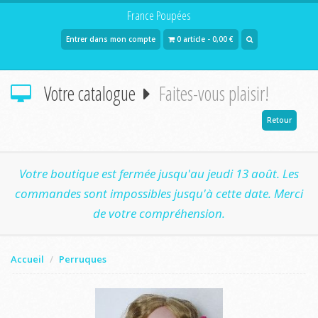
France Poupées
Entrer dans mon compte
0 article - 0,00 €
Votre catalogue
Faites-vous plaisir!
Retour
Votre boutique est fermée jusqu'au jeudi 13 août. Les
commandes sont impossibles jusqu'à cette date. Merci
de votre compréhension.
Accueil
Perruques