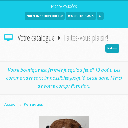
France Poupées
Entrer dans mon compte
0 article - 0,00 €
Votre catalogue
Faites-vous plaisir!
Retour
Votre boutique est fermée jusqu'au jeudi 13 août. Les
commandes sont impossibles jusqu'à cette date. Merci
de votre compréhension.
Accueil
Perruques