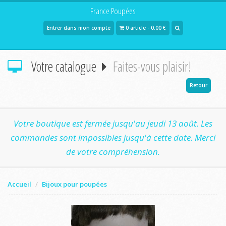
France Poupées
Entrer dans mon compte
0 article - 0,00 €
Votre catalogue
Faites-vous plaisir!
Retour
Votre boutique est fermée jusqu'au jeudi 13 août. Les
commandes sont impossibles jusqu'à cette date. Merci
de votre compréhension.
Accueil
Bijoux pour poupées