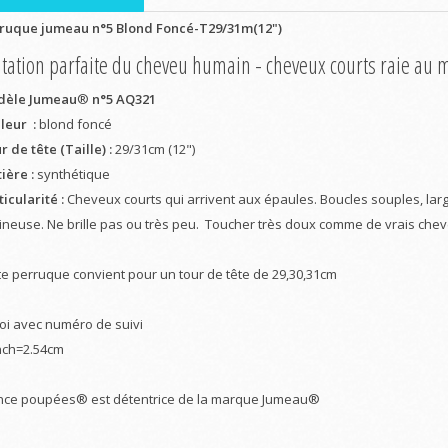
ruque jumeau n°5 Blond Foncé-T29/31m(12")
tation parfaite du cheveu humain - cheveux courts raie au m
èle Jumeau
®
n°5 AQ321
leur :
blond foncé
 de tête (Taille) :
29/31cm (12")
ière :
synthétique
icularité :
Cheveux courts qui arrivent aux épaules. Boucles souples, larg
ineuse. Ne brille pas ou très peu. Toucher très doux comme de vrais che
te perruque convient pour un tour de tête de 29,30,31cm
oi avec numéro de suivi
nch=2.54cm
nce poupées® est détentrice de la marque Jumeau®