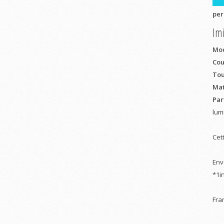
per
Imi
Mod
Cou
Tour
Mat
Part
lum
Cet
Env
*1i
Fra