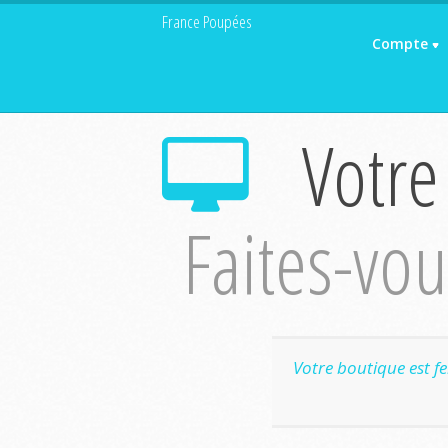
France Poupées
Compte
Votre
Faites-vous
Votre boutique est f