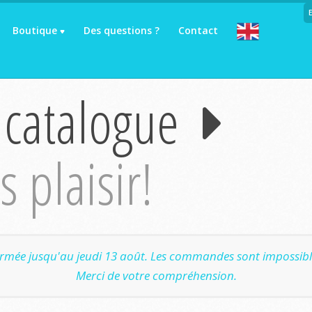
Boutique
Des questions ?
Contact
 catalogue
 plaisir!
ermée jusqu'au jeudi 13 août. Les commandes sont impossible
Merci de votre compréhension.