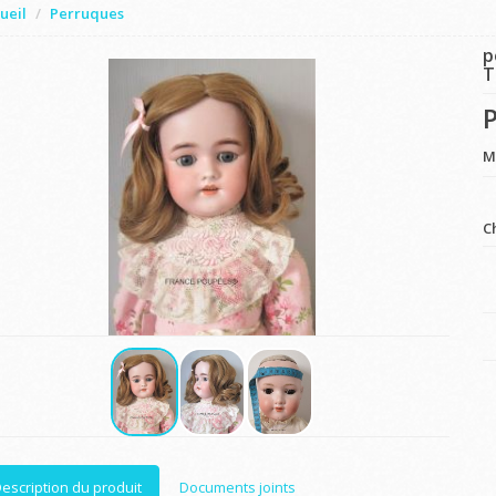
ueil
Perruques
p
T
P
M
C
escription du produit
Documents joints