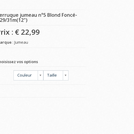
erruque jumeau n°5 Blond Foncé-
29/31m(12")
rix : €
22,99
arque
: Jumeau
hoisissez vos options
Couleur
Taille