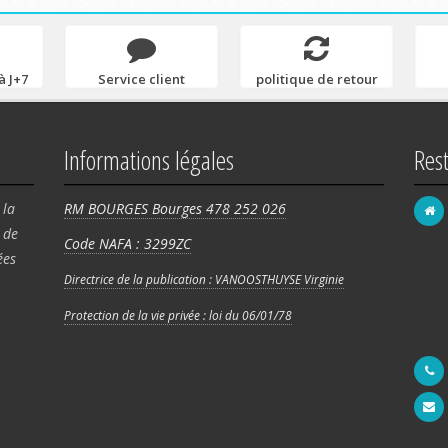
à J+7
Service client
politique de retour
Informations légales
Res
 la
RM BOURGES Bourges 478 252 026
de
Code NAFA : 3299ZC
FRA
ées
58 
Directrice de la publication : VANOOSTHUYSE Virginie
Rég
Protection de la vie privée : loi du 06/01/78
180