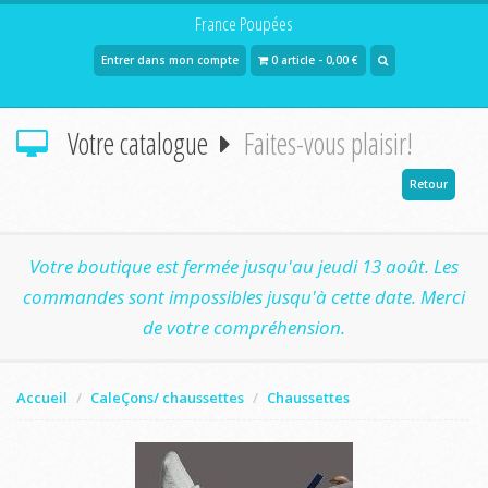
France Poupées
Entrer dans mon compte
0 article - 0,00 €
Votre catalogue
Faites-vous plaisir!
Retour
Votre boutique est fermée jusqu'au jeudi 13 août. Les
commandes sont impossibles jusqu'à cette date. Merci
de votre compréhension.
Accueil
CaleÇons/ chaussettes
Chaussettes