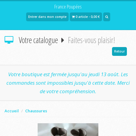
France Poupées
Entrer dans mon compte
0 article - 0,00 €
Votre catalogue
Faites-vous plaisir!
Retour
Votre boutique est fermée jusqu'au jeudi 13 août. Les
commandes sont impossibles jusqu'à cette date. Merci
de votre compréhension.
Accueil
Chaussures