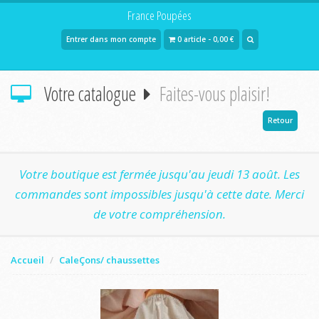
France Poupées
Entrer dans mon compte
0 article - 0,00 €
Votre catalogue
Faites-vous plaisir!
Retour
Votre boutique est fermée jusqu'au jeudi 13 août. Les
commandes sont impossibles jusqu'à cette date. Merci
de votre compréhension.
Accueil
CaleÇons/ chaussettes