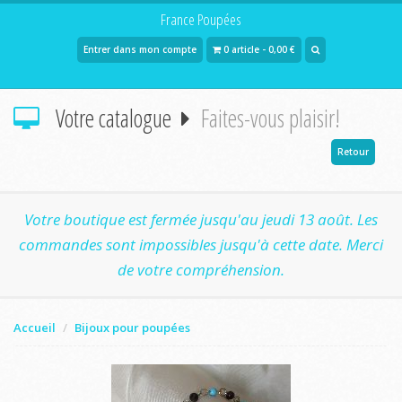
France Poupées
Entrer dans mon compte
0 article - 0,00 €
Votre catalogue
Faites-vous plaisir!
Retour
Votre boutique est fermée jusqu'au jeudi 13 août. Les
commandes sont impossibles jusqu'à cette date. Merci
de votre compréhension.
Accueil
Bijoux pour poupées