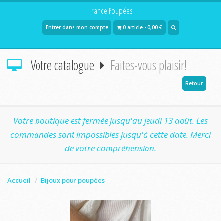
France Poupées
Entrer dans mon compte
0 article - 0,00 €
Votre catalogue
Faites-vous plaisir!
Retour
Votre boutique est fermée jusqu'au jeudi 13 août. Les
commandes sont impossibles jusqu'à cette date. Merci
de votre compréhension.
Accueil
Bijoux pour poupées