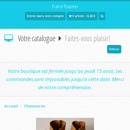
France Poupées
Entrer dans mon compte
0 article - 0,00 €
Votre catalogue
Faites-vous plaisir!
Retour
Votre boutique est fermée jusqu'au jeudi 13 août. Les
commandes sont impossibles jusqu'à cette date. Merci
de votre compréhension.
Accueil
Chaussures