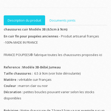
Description du produit
Documents joints
chaussures cuir Modèle 3B (6.5cm à 9cm)
En cuir fin pour poupées anciennes -
Produit artisanal français
-100% MADE IN FRANCE
FRANCE POUPEES® fabrique toutes les chaussures proposées ici
Reference : Modèle 3B-Bébé Jumeau
Taille chaussures :
6.5 à 9cm (voir liste déroulante)
Matière :
véritable cuir Français
Couleur :
marron clair ou noir
Décoration :
petites boucles pouvant varier selon les stocks
disponibles
Précision :
Notre chaussure de 7.5cmx3.5cm va par exemple sur un