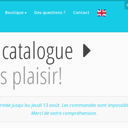
Boutique
Des questions ?
Contact
 catalogue
 plaisir!
ermée jusqu'au jeudi 13 août. Les commandes sont impossible
Merci de votre compréhension.