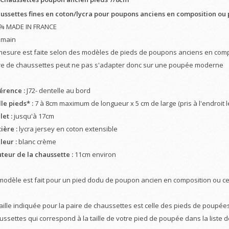
ussettes fines en coton/lycra pour poupons anciens en composition ou
% MADE IN FRANCE
t main
mesure est faite selon des modèles de pieds de poupons anciens en composi
re de chaussettes peut ne pas s'adapter donc sur une poupée moderne
érence :
J72- dentelle au bord
le pieds* :
7 à 8cm maximum de longueur x 5 cm de large (pris à l'endroit l
et :
jusqu'à 17cm
ière :
lycra jersey en coton extensible
leur :
blanc crème
teur de la chaussette :
11cm environ
modèle est fait pour un pied dodu de poupon ancien en composition ou cel
taille indiquée pour la paire de chaussettes est celle des pieds de poupées
ussettes qui correspond à la taille de votre pied de poupée dans la liste 