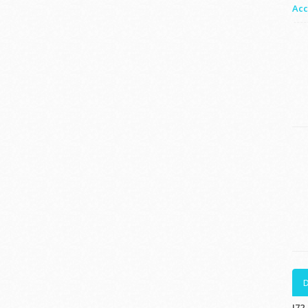
Acc
D
J72