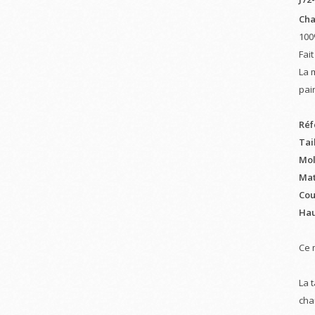
Cha
100
Fai
La 
pai
Réf
Tail
Moll
Mat
Cou
Hau
Ce 
La 
cha