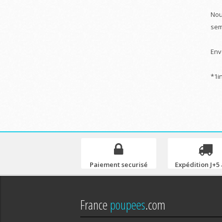
Nou
sem
Envo
*1i
Paiement securisé
Expédition J+5 
France
poupees
.com