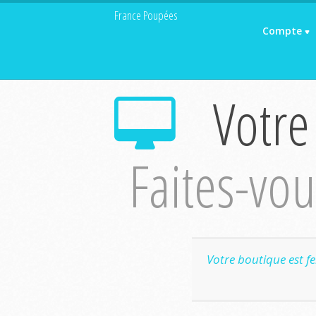
France Poupées
Compte
Votre
Faites-vous
Votre boutique est f