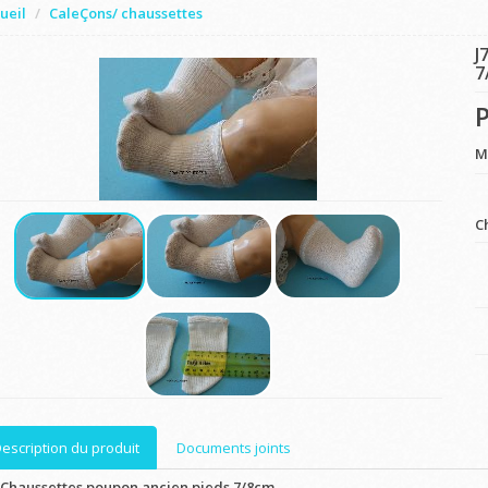
ueil
CaleÇons/ chaussettes
J
7
P
M
C
escription du produit
Documents joints
-Chaussettes poupon ancien pieds 7/8cm