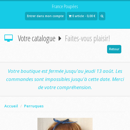
France Poupées
Entrer dans mon compte
0 article - 0,00 €
Votre catalogue
Faites-vous plaisir!
Retour
Votre boutique est fermée jusqu'au jeudi 13 août. Les
commandes sont impossibles jusqu'à cette date. Merci
de votre compréhension.
Accueil
Perruques