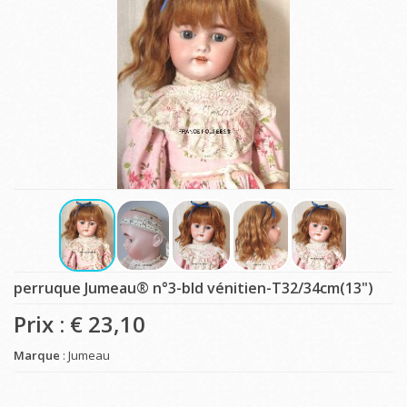
perruque Jumeau® n°3-bld vénitien-T32/34cm(13")
Prix : €
23,10
Marque
: Jumeau