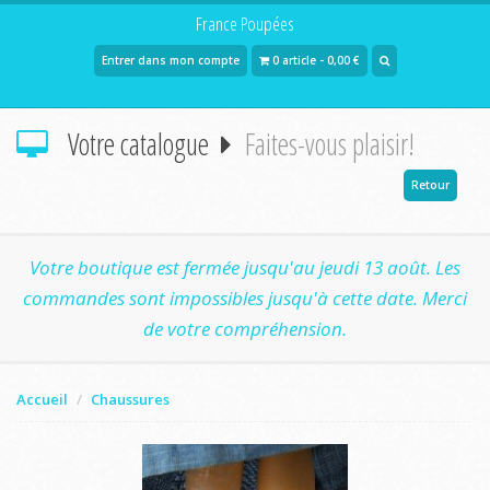
France Poupées
Entrer dans mon compte
0 article - 0,00 €
Votre catalogue
Faites-vous plaisir!
Retour
Votre boutique est fermée jusqu'au jeudi 13 août. Les
commandes sont impossibles jusqu'à cette date. Merci
de votre compréhension.
Accueil
Chaussures