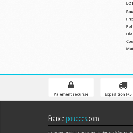
LOT
Bou
Pri
Ref
Dia
Cou
Mat
Paiement securisé
Expédition J+5 
France
poupees
.com
francepoupees.com propose des articles pour