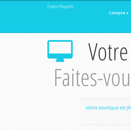
France Poupées
Compte
Votre
Faites-vous
Votre boutique est f