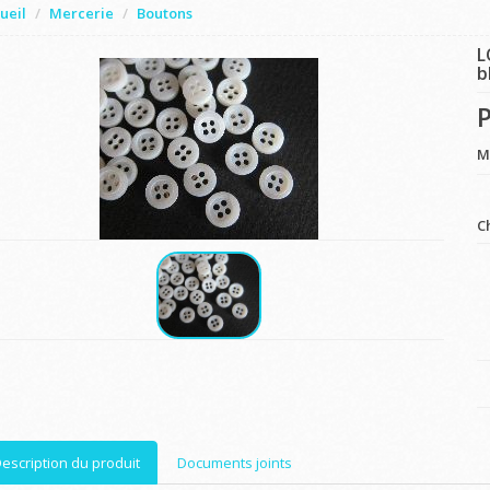
ueil
Mercerie
Boutons
L
b
P
M
C
escription du produit
Documents joints