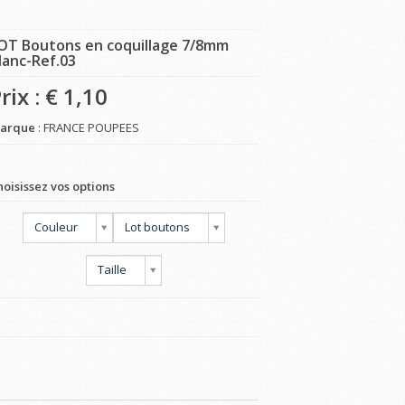
OT Boutons en coquillage 7/8mm
lanc-Ref.03
rix : €
1,10
arque
: FRANCE POUPEES
hoisissez vos options
Couleur
Lot boutons
Taille