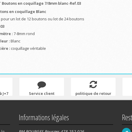
 Boutons en coquillage 7/8mm blanc-Ref.03
tons en coquillage Blanc
x pour un lot de 12 boutons ou lot de 24 boutons
.03
mètre :
7-8mm rond
leur :
Blanc
ière :
coquillage véritable
à J+7
Service client
politique de retour
Informations légales
Res
 la
RM BOURGES Bourges 478 252 026