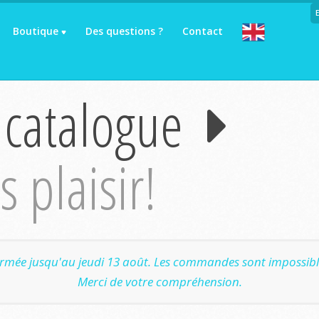
Boutique
Des questions ?
Contact
 catalogue
 plaisir!
ermée jusqu'au jeudi 13 août. Les commandes sont impossible
Merci de votre compréhension.