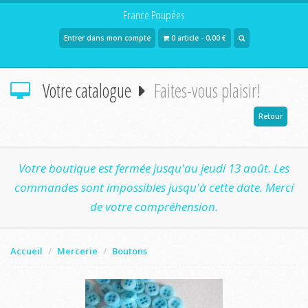
France Poupées
Entrer dans mon compte
0 article - 0,00 €
Votre catalogue
Faites-vous plaisir!
Retour
Votre boutique est fermée jusqu'au jeudi 13 août. Les
commandes sont impossibles jusqu'à cette date. Merci
de votre compréhension.
Accueil
Mercerie
Boutons